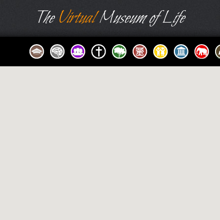
The
Virtual
Museum of Life