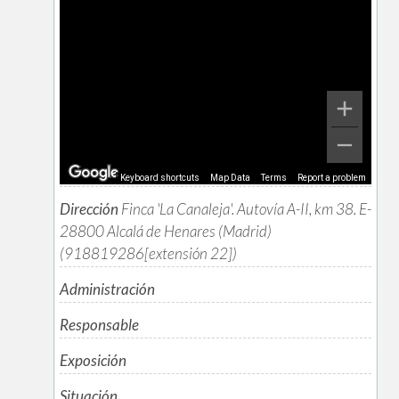
Keyboard shortcuts
Map Data
Terms
Report a problem
Dirección
Finca 'La Canaleja'. Autovía A-II, km 38. E-
28800 Alcalá de Henares (Madrid)
(918819286[extensión 22])
Administración
Responsable
Exposición
Situación