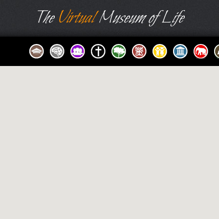
The
Virtual
Museum of Life