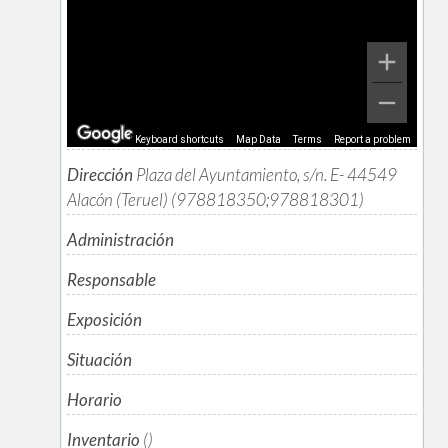
Keyboard shortcuts
Map Data
Terms
Report a problem
Dirección
Plaza del Ayuntamiento, s/n. E- 44549
Alacón (Teruel) (978818350;978818301)
Administración
Responsable
Exposición
Situación
Horario
Inventario
()