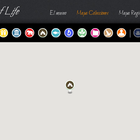
 Life
El museo
Mapa Colecciones
Mapa Regis