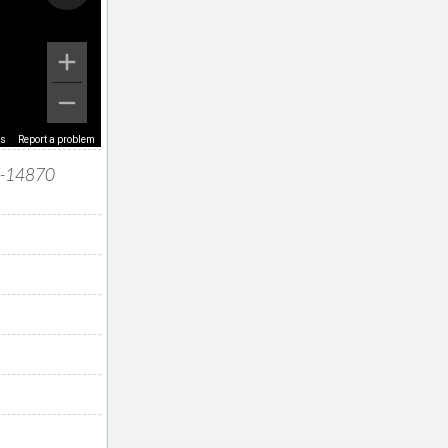
ms
Report a problem
 E-14870