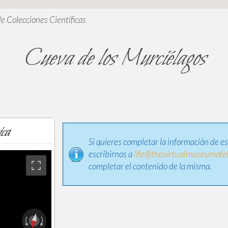
de Colecciones Científicas
Cueva de los Murciélagos
ica
Si quieres completar la información de e
escribirnos a
life@thevirtualmuseumofel
completar el contenido de la misma.