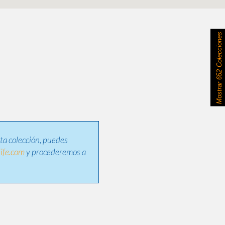
652 Colecciones
Mostrar
sta colección, puedes
ife.com
y procederemos a