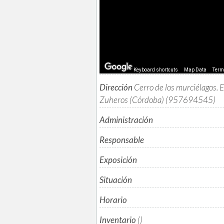
Keyboard shortcuts
Map Data
Ter
Dirección
Cerro de los murciélagos.
Zuheros (Córdoba) (957694545)
Administración
Responsable
Exposición
Situación
Horario
Inventario
()