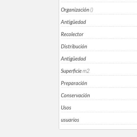
Organización
()
Antigüedad
Recolector
Distribución
Antigüedad
Superficie
m
2
Preparación
Conservación
Usos
usuarios