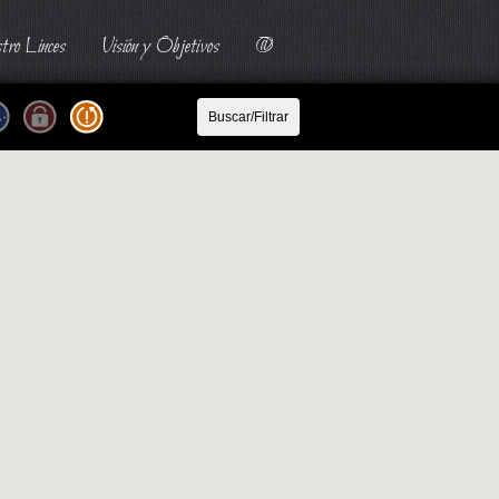
tro Linces
Visión y Objetivos
@