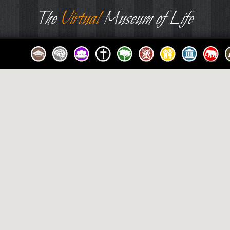
The
Virtual
Museum of Life