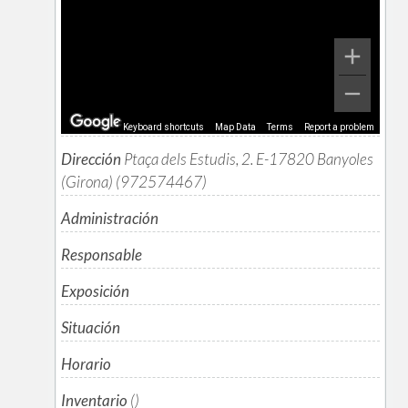
Keyboard shortcuts
Map Data
Terms
Report a problem
Dirección
Ptaça dels Estudis, 2. E-17820 Banyoles
(Girona) (972574467)
Administración
Responsable
Exposición
Situación
Horario
Inventario
()