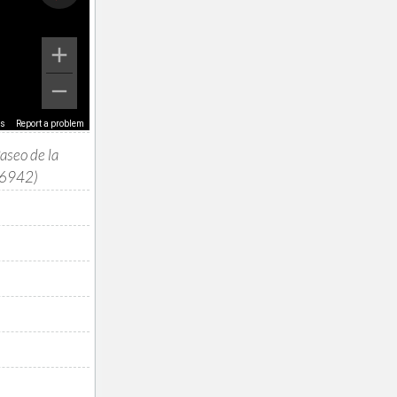
ms
Report a problem
Paseo de la
66942)