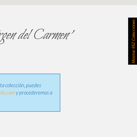
652 Colecciones
rgen del Carmen'
Mostrar
sta colección, puedes
ife.com
y procederemos a