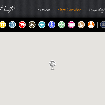
 Life
El museo
Mapa Colecciones
Mapa Regis