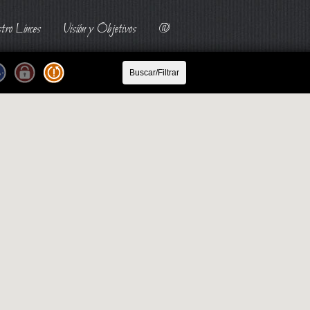
tro Linces
Visión y Objetivos
@