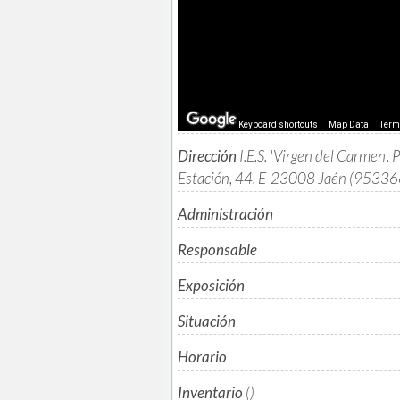
Keyboard shortcuts
Map Data
Ter
Dirección
I.E.S. 'Virgen del Carmen'. 
Estación, 44. E-23008 Jaén (9533
Administración
Responsable
Exposición
Situación
Horario
Inventario
()