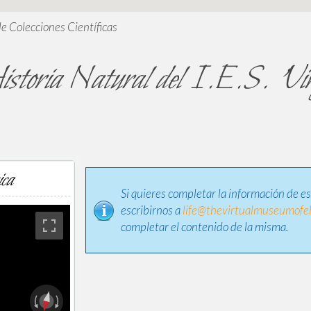
de Colecciones Científicas
Historia Natural del I.E.S. 'Vi
ica
Si quieres completar la información de e
escribirnos a
life@thevirtualmuseumofel
completar el contenido de la misma.