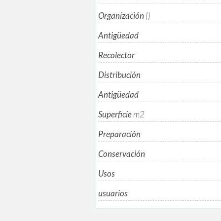
Organización
()
Antigüedad
Recolector
Distribución
Antigüedad
Superficie
m
2
Preparación
Conservación
Usos
usuarios