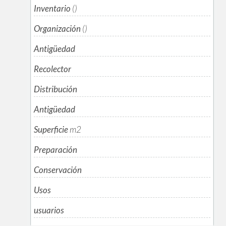
Inventario
()
Organización
()
Antigüedad
Recolector
Distribución
Antigüedad
Superficie
m
2
Preparación
Conservación
Usos
usuarios