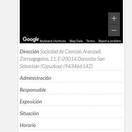
Keyboard shortcuts
Map Data
Terms
Report a problem
Dirección
Sociedad de Ciencias Aranzadi.
Zorroagagaina, 11. E-20014 Donostia-San
Sebastián (Gipuzkoa) (943466142)
Administración
Responsable
Exposición
Situación
Horario