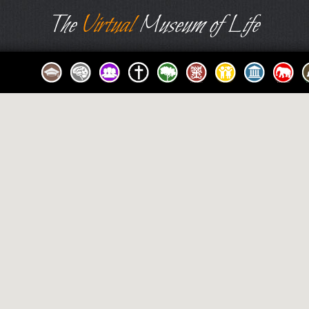
The
Virtual
Museum of Life