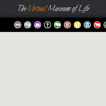
The
Virtual
Museum of Life