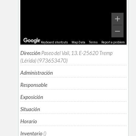
Keyboard shortcuts
Map Data
Terms
Report a problem
Dirección
Paseo del Vail, 13. E-25620 Tremp
(Lérida) (973653470)
Administración
Responsable
Exposición
Situación
Horario
Inventario
()