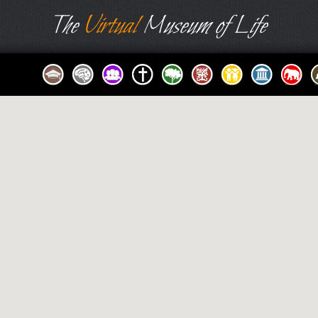
The
Virtual
Museum of Life