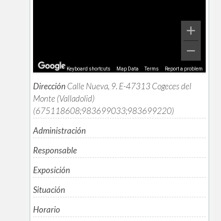
Keyboard shortcuts
Map Data
Terms
Report a problem
Dirección
Calle Nueva, 9. E-47313 Cogeces del
Monte (Valladolid)
(675118608;983699033;983699220)
Administración
Responsable
Exposición
Situación
Horario