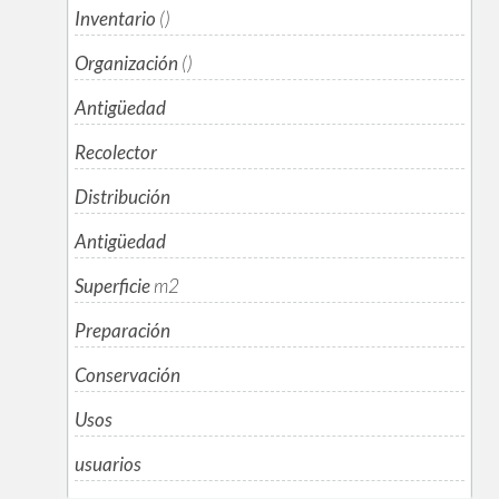
Inventario
()
Organización
()
Antigüedad
Recolector
Distribución
Antigüedad
Superficie
m
2
Preparación
Conservación
Usos
usuarios