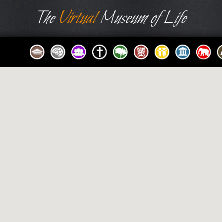
The
Virtual
Museum of Life