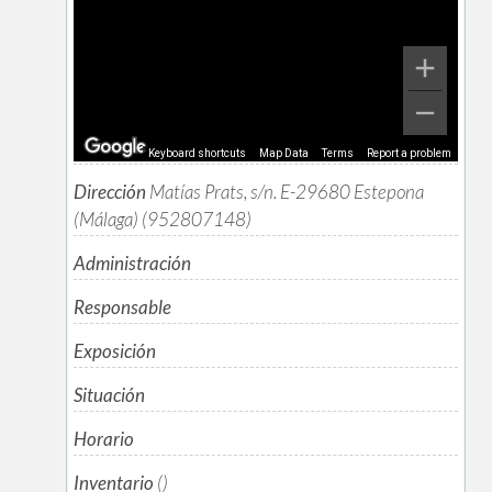
Keyboard shortcuts
Map Data
Terms
Report a problem
Dirección
Matías Prats, s/n. E-29680 Estepona
(Málaga) (952807148)
Administración
Responsable
Exposición
Situación
Horario
Inventario
()