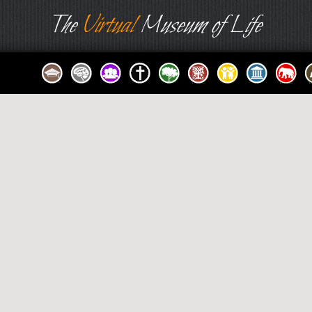
The
Virtual
Museum of Life