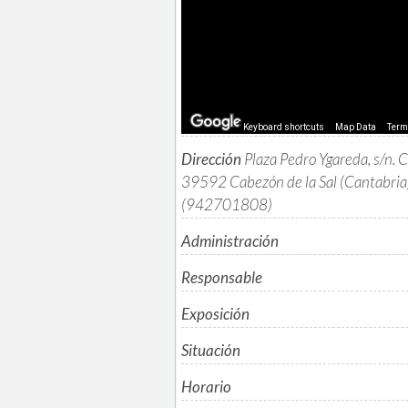
Keyboard shortcuts
Map Data
Ter
Dirección
Plaza Pedro Ygareda, s/n. C
39592 Cabezón de la Sal (Cantabria
(942701808)
Administración
Responsable
Exposición
Situación
Horario