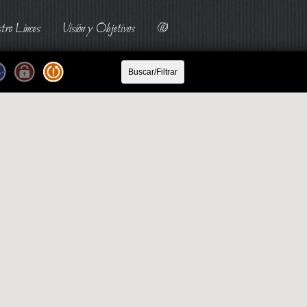
tro Linces
Visión y Objetivos
@