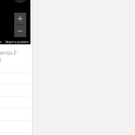
ms
Report a problem
arrejo. E-
)