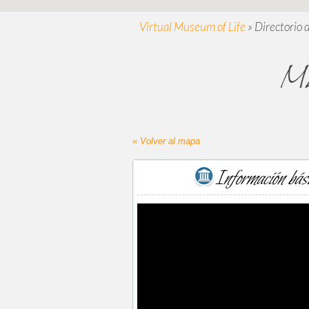
Virtual Museum of Life
»
Directorio 
Mu
« Volver al mapa
Información bás