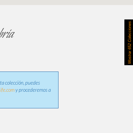
652 Colecciones
ria
Mostrar
sta colección, puedes
ife.com
y procederemos a