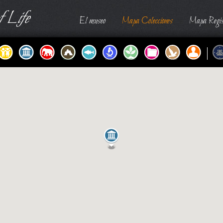
 Life
El museo
Mapa Colecciones
Mapa Regis