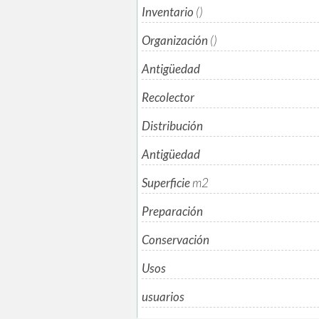
Inventario
()
Organización
()
Antigüedad
Recolector
Distribución
Antigüedad
Superficie
m
2
Preparación
Conservación
Usos
usuarios