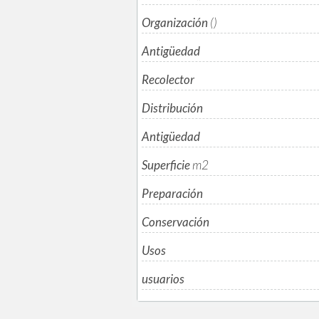
Organización
()
Antigüedad
Recolector
Distribución
Antigüedad
Superficie
m
2
Preparación
Conservación
Usos
usuarios