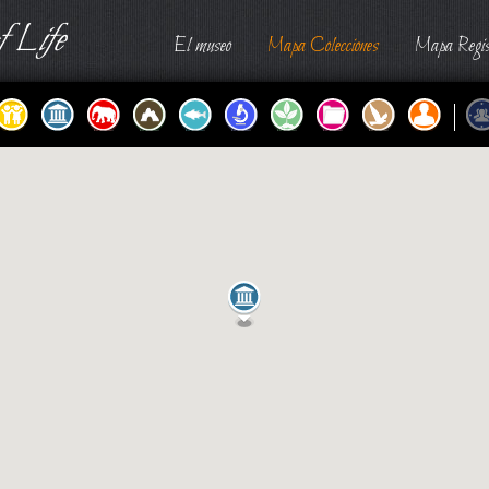
 Life
El museo
Mapa Colecciones
Mapa Regis