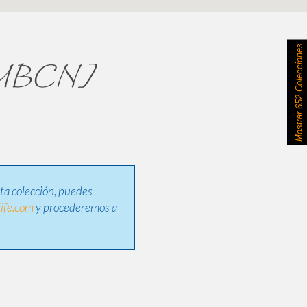
652 Colecciones
s [MBCN]
Mostrar
sta colección, puedes
ife.com
y procederemos a