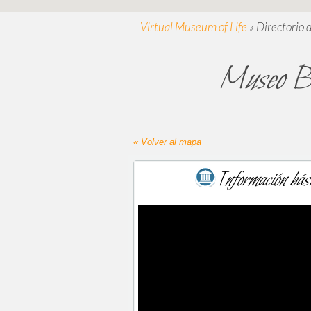
Virtual Museum of Life
»
Directorio 
Museo B
« Volver al mapa
Información bás