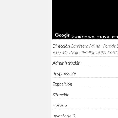
Keyboard shortcuts
Map Data
Ter
Dirección
Carretera Palma - Port de
E-07 100 Sóller (Mallorca) (97163
Administración
Responsable
Exposición
Situación
Horario
Inventario
()