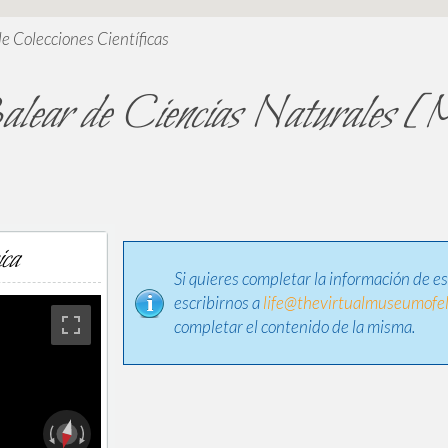
de Colecciones Científicas
alear de Ciencias Naturale
ica
Si quieres completar la información de e
escribirnos a
life@thevirtualmuseumofel
completar el contenido de la misma.