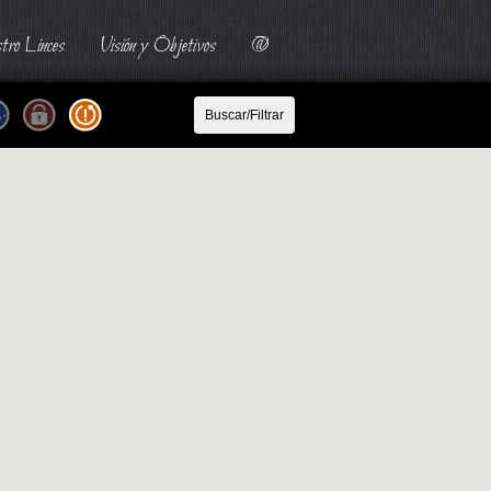
tro Linces
Visión y Objetivos
@