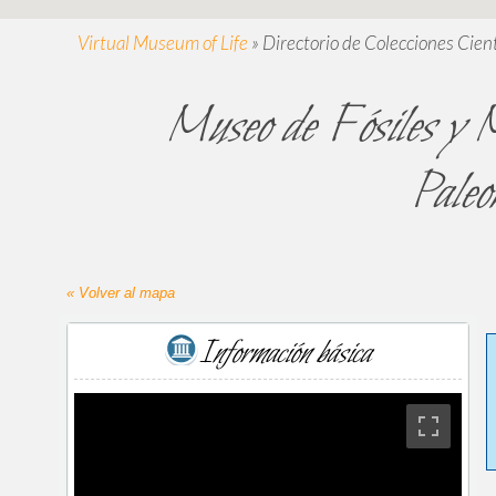
Virtual Museum of Life
»
Directorio de Colecciones Cient
Museo de Fósiles y M
Paleo
« Volver al mapa
Información básica