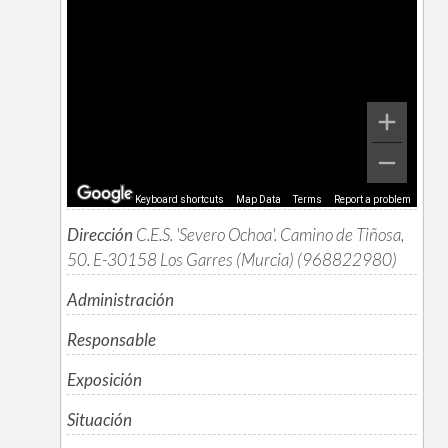
Keyboard shortcuts
Map Data
Terms
Report a problem
Dirección
C.E.S. 'Severo Ochoa'. Camino de Tiñosa,
50. E-30158 Los Garres (Murcia) (968822980)
Administración
Responsable
Exposición
Situación