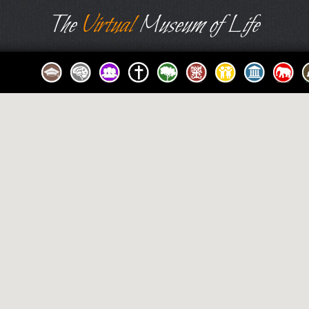
The
Virtual
Museum of Life