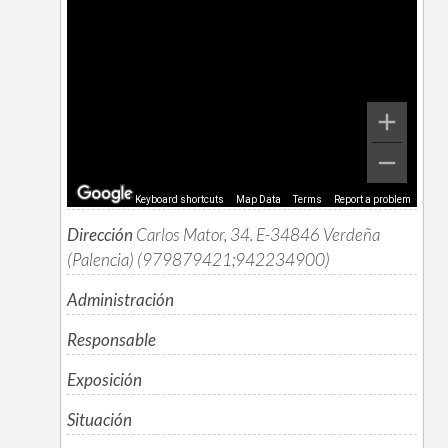
Keyboard shortcuts
Map Data
Terms
Report a problem
Dirección
Carlos Mator, 34. E-34846 Verdeña
(Palencia) (979879421;942234900)
Administración
Responsable
Exposición
Situación