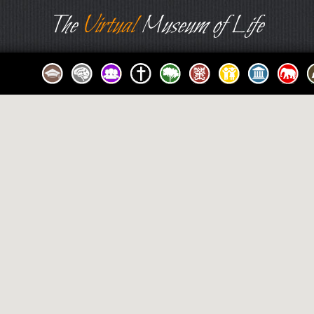
The
Virtual
Museum of Life