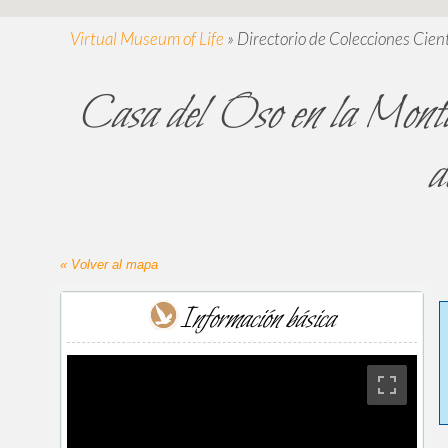
Virtual Museum of Life
»
Directorio de Colecciones Cient
Casa del Oso en la Monta
d
« Volver al mapa
Información básica