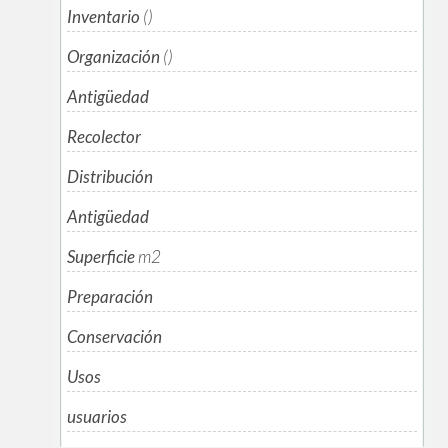
Inventario
()
Organización
()
Antigüedad
Recolector
Distribución
Antigüedad
Superficie
m
2
Preparación
Conservación
Usos
usuarios