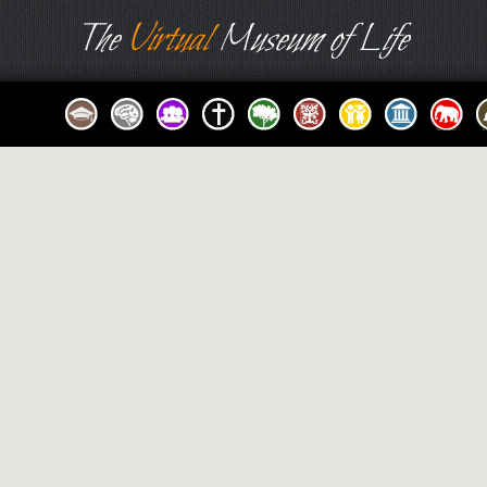
The
Virtual
Museum of Life