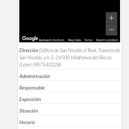
Keyboard shortcuts
Map Data
Terms
Report a problem
Dirección
Edificio de San Nicolás el Real. Travesía de
San Nicolás, s/n. E-24500 Villafranca del Bierzo
(León) (987540028)
Administración
Responsable
Exposición
Situación
Horario