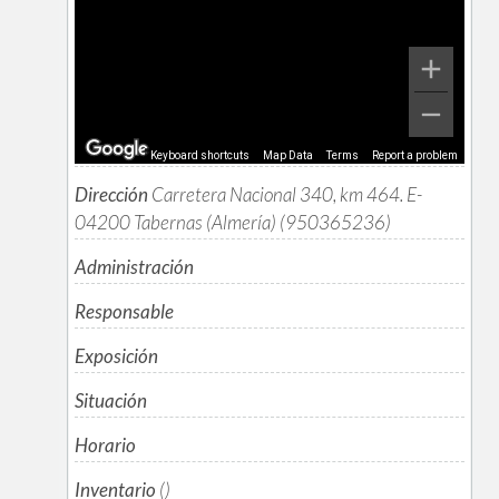
Keyboard shortcuts
Map Data
Terms
Report a problem
Dirección
Carretera Nacional 340, km 464. E-
04200 Tabernas (Almería) (950365236)
Administración
Responsable
Exposición
Situación
Horario
Inventario
()