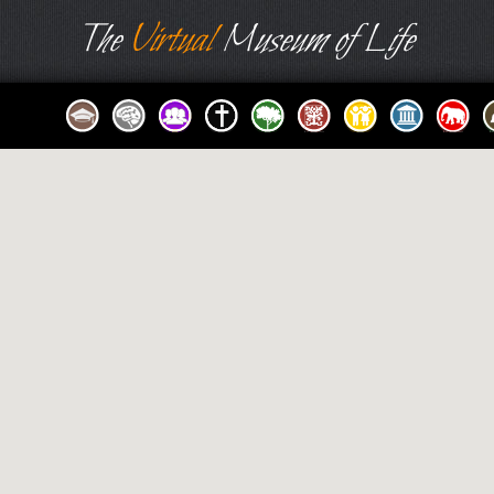
The
Virtual
Museum of Life