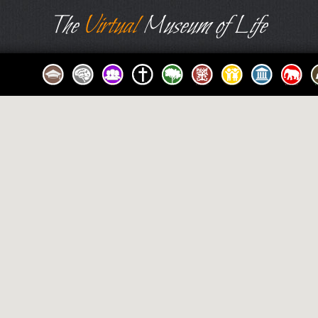
The
Virtual
Museum of Life