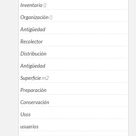
Inventario
()
Organización
()
Antigüedad
Recolector
Distribución
Antigüedad
Superficie
m
2
Preparación
Conservación
Usos
usuarios