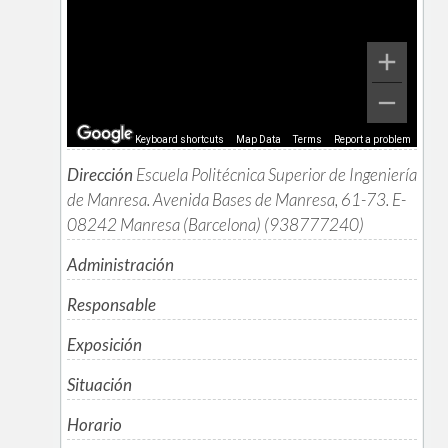
Keyboard shortcuts
Map Data
Terms
Report a problem
Dirección
Escuela Politécnica Superior de Ingeniería
de Manresa. Avenida Bases de Manresa, 61-73. E-
08242 Manresa (Barcelona) (938777240)
Administración
Responsable
Exposición
Situación
Horario