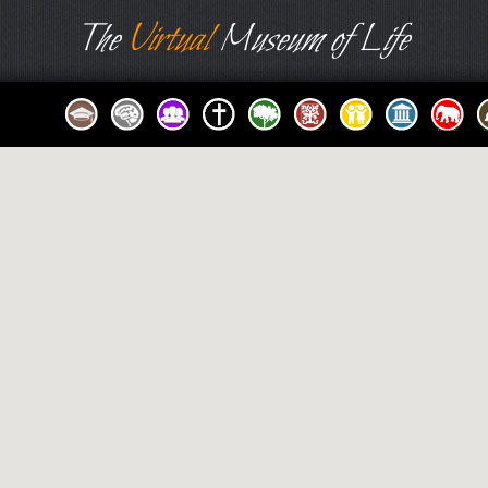
The
Virtual
Museum of Life