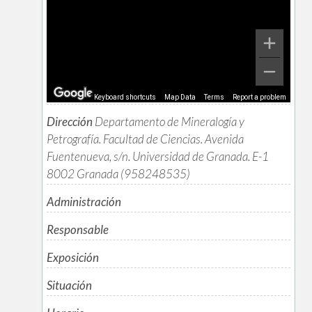
Keyboard shortcuts
Map Data
Terms
Report a problem
Dirección
Departamento de Mineralogía y
Petrografía. Facultad de Ciencias. Avenida
Fuentenueva, s/n. Universidad de Granada. E-1
8002 Granada (958248535)
Administración
Responsable
Exposición
Situación