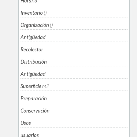
Horario
Inventario
()
Organización
()
Antigüedad
Recolector
Distribución
Antigüedad
Superficie
m
2
Preparación
Conservación
Usos
usuarios