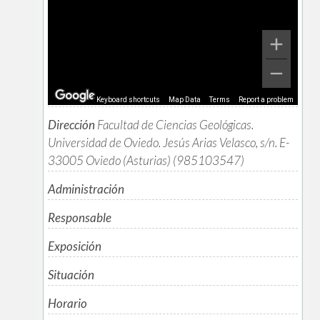
Keyboard shortcuts
Map Data
Terms
Report a problem
Dirección
Facultad de Ciencias Geológicas.
Universidad de Oviedo. Jesús Arias Velasco, s/n. E-
33005 Oviedo (Asturias) (985103547)
Administración
Responsable
Exposición
Situación
Horario