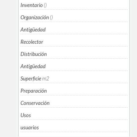
Inventario
()
Organización
()
Antigüedad
Recolector
Distribución
Antigüedad
Superficie
m
2
Preparación
Conservación
Usos
usuarios