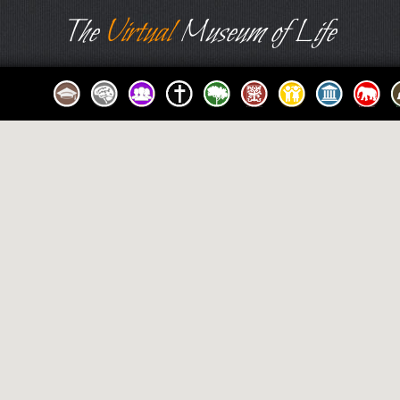
The
Virtual
Museum of Life