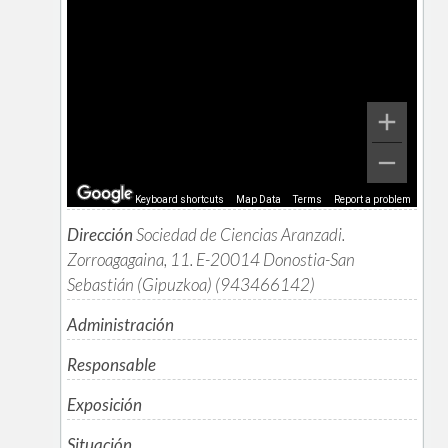
Keyboard shortcuts
Map Data
Terms
Report a problem
Dirección
Sociedad de Ciencias Aranzadi.
Zorroagagaina, 11. E-20014 Donostia-San
Sebastián (Gipuzkoa) (943466142)
Administración
Responsable
Exposición
Situación