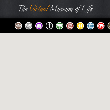
The
Virtual
Museum of Life