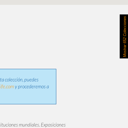
652 Colecciones
Mostrar
sta colección, puedes
ife.com
y procederemos a
ituciones mundiales. Exposiciones