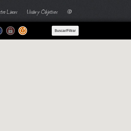
tro Linces
Visión y Objetivos
@