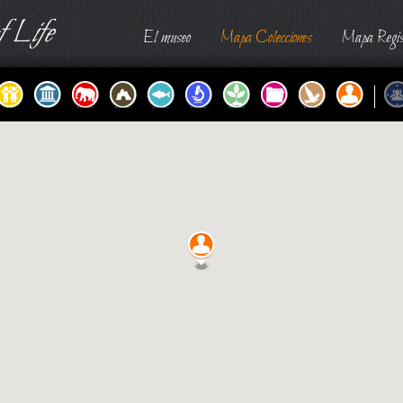
 Life
El museo
Mapa Colecciones
Mapa Regis