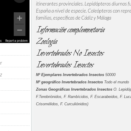
itinerantes provinciales. Lepidópteros diurno
España a nivel de especie. Coleópteros con repr
familias, específicas de Cádiz y Málaga
Información complementaria
Zoología
ms
Report a problem
Invertebrados No Insectos
ar
Invertebrados Insectos
z
Nº Ejemplares Invertebrados Insectos
50000
Nº geográfico Invertebrados Insectos
Todo el mundo
Zonas Geográficas Invertebrados Insectos
O. Lepidóp
F.Terebriónidos, F. Rambícidos, F. Escarabeidos, F. Lucá
Crisomélidos, F. Curculiónidos)