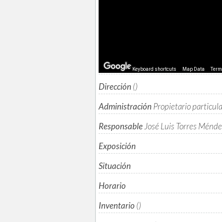
Keyboard shortcuts
Map Data
Ter
Dirección
()
Administración
Propietario particul
Responsable
José Luis Torres Ménde
Exposición
Situación
Horario
Inventario
()