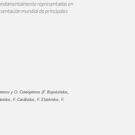
s fundamentalmente representadas en
esentación mundial de principales
teros y O. Coleópteros (F. Bupréstidos,
nidos, F. Carábidos, F. Elatéridos, F.