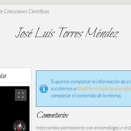
de Colecciones Científicas
José Luis Torres Méndez
ica
Si quieres completar la información de e
escribirnos a
life@thevirtualmuseumofel
completar el contenido de la misma.
Comentarios
Intercambio permanente con entomólogos e inst