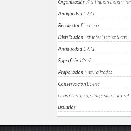
Organización
Sí (Etiqueta determina
Antigüedad
1971
Recolector
Él mismo
Distribución
Estanterías metálicas
Antigüedad
1971
Superficie
12m
2
Preparación
Naturalizados
Conservación
Buena
Usos
Científico, pedagógico, cultural
usuarios