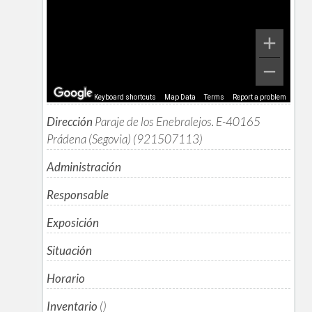
Keyboard shortcuts
Map Data
Terms
Report a problem
Dirección
Paraje de los Enebralejos. E-40165
Prádena (Segovia) (921507113)
Administración
Responsable
Exposición
Situación
Horario
Inventario
()