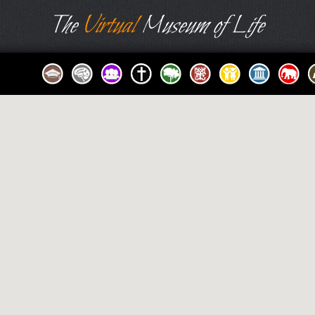
The
Virtual
Museum of Life