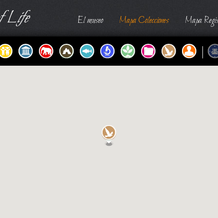
 Life
El museo
Mapa Colecciones
Mapa Regis