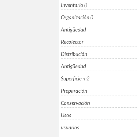
Inventario
()
Organización
()
Antigüedad
Recolector
Distribución
Antigüedad
Superficie
m
2
Preparación
Conservación
Usos
usuarios