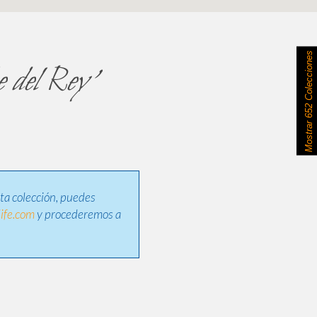
652 Colecciones
e del Rey'
Mostrar
sta colección, puedes
ife.com
y procederemos a