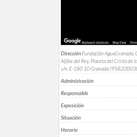
Keyboard shortcuts
Map Data
Ter
Dirección
Fundación AguaGranada. 
Aljibe del Rey. Placeta del Cristo de 
s/n. E-180 10 Granada (95820003
Administración
Responsable
Exposición
Situación
Horario