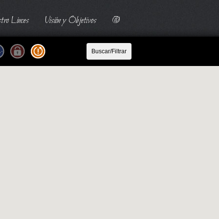
tro Linces
Visión y Objetivos
@