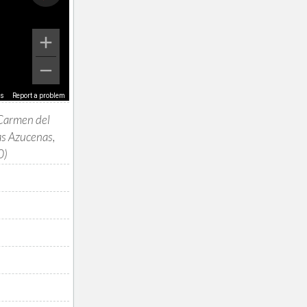
ms
Report a problem
Carmen del
las Azucenas,
0)