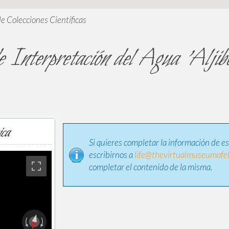
de Colecciones Científicas
 Interpretación del Agua 'Aljib
ica
Si quieres completar la información de e
escribirnos a
life@thevirtualmuseumofel
completar el contenido de la misma.