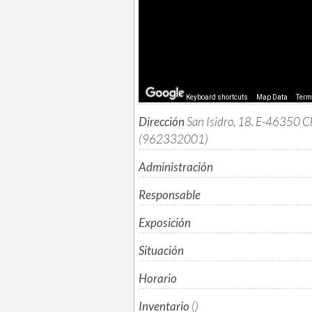
Keyboard shortcuts
Map Data
Ter
Dirección
San Isidro, 18. E-46350 Ch
(962332001)
Administración
Responsable
Exposición
Situación
Horario
Inventario
()