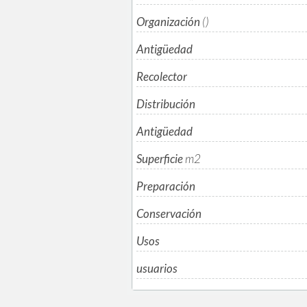
Organización
()
Antigüedad
Recolector
Distribución
Antigüedad
Superficie
m
2
Preparación
Conservación
Usos
usuarios