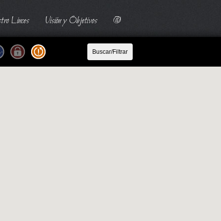
tro Linces
Visión y Objetivos
@