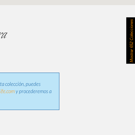
652 Colecciones
ra
Mostrar
sta colección, puedes
ife.com
y procederemos a