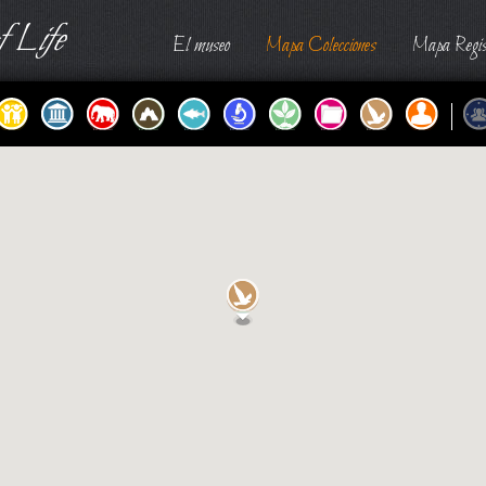
 Life
El museo
Mapa Colecciones
Mapa Regis