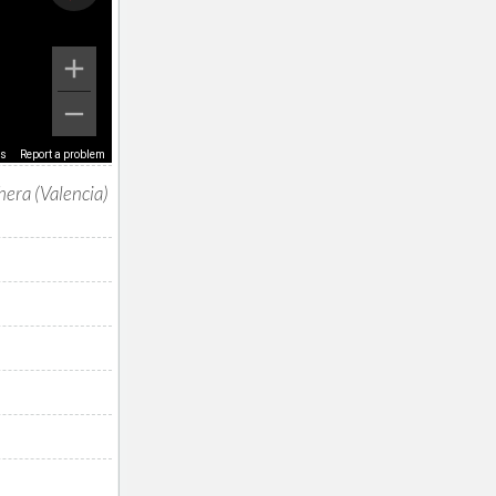
ms
Report a problem
era (Valencia)