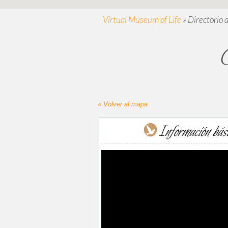
Virtual Museum of Life
»
Directorio 
C
« Volver al mapa
Información bás