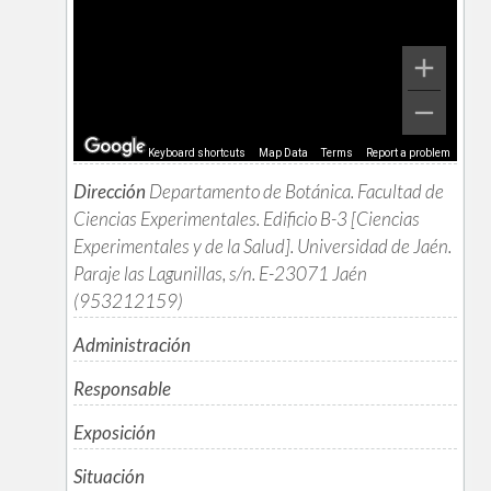
Keyboard shortcuts
Map Data
Terms
Report a problem
Dirección
Departamento de Botánica. Facultad de
Ciencias Experimentales. Edificio B-3 [Ciencias
Experimentales y de la Salud]. Universidad de Jaén.
Paraje las Lagunillas, s/n. E-23071 Jaén
(953212159)
Administración
Responsable
Exposición
Situación