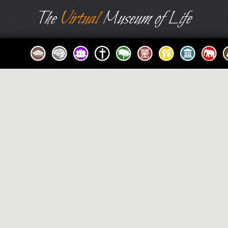
The
Virtual
Museum of Life