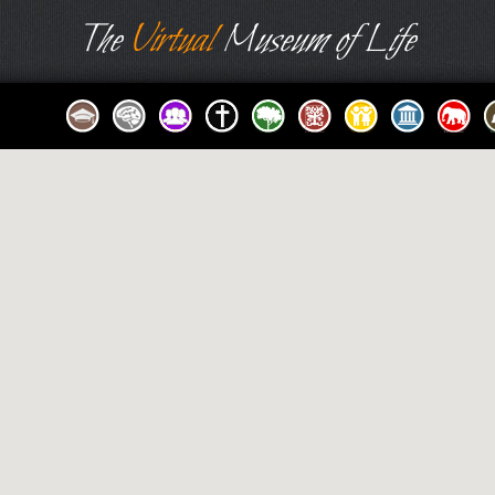
The
Virtual
Museum of Life