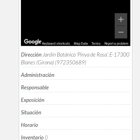
Keyboard shortcuts
Map Data
Terms
Report a problem
Dirección
Jardín Botánico 'Pinya de Rosa'. E-17300
Blanes (Girona) (972350689)
Administración
Responsable
Exposición
Situación
Horario
Inventario
()