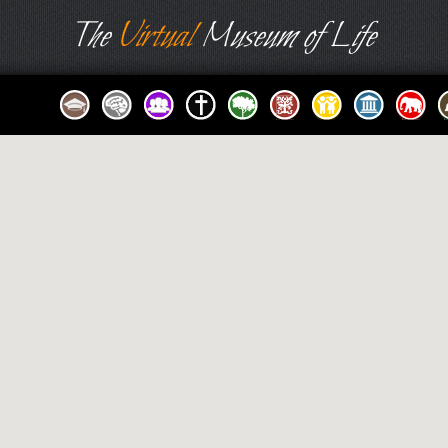
The
Virtual
Museum of Life