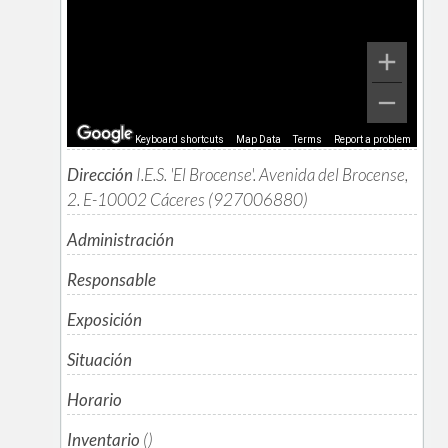
Keyboard shortcuts
Map Data
Terms
Report a problem
Dirección
I.E.S. 'El Brocense'. Avenida del Brocense,
2. E-10002 Cáceres (927006880)
Administración
Responsable
Exposición
Situación
Horario
Inventario
()