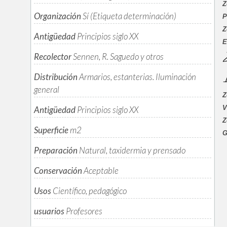
Z
Organización
Sí (Etiqueta determinación)
P
Z
Antigüedad
Principios siglo XX
E
Z
Recolector
Sennen, R. Saguedo y otros
I
Distribución
Armarios, estanterias. Iluminación
general
Z
V
Antigüedad
Principios siglo XX
Z
Superficie
m
2
G
Preparación
Natural, taxidermia y prensado
Conservación
Aceptable
Usos
Científico, pedagógico
usuarios
Profesores