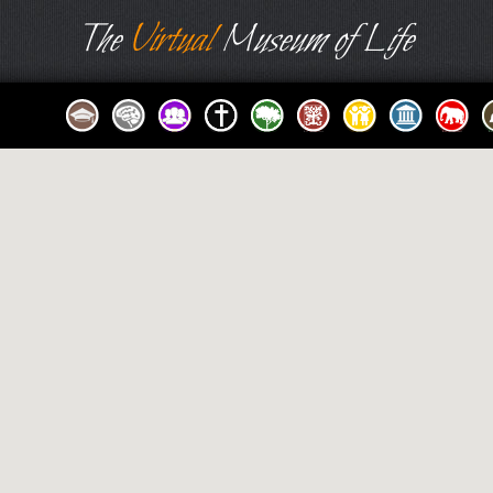
The
Virtual
Museum of Life