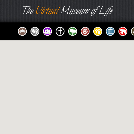
The
Virtual
Museum of Life