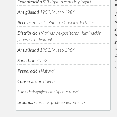
Organización
Sí (Etiqueta especie y lugar)
E
Antigüedad
1952. Museo 1984
P
Recolector
Jesús Ramírez Copeiro del Villar
P
Z
Distribución
Vitrinas y expositores. Iluminación
P
general e individual
Z
G
Antigüedad
1952. Museo 1984
d
Superficie
70m
2
E
I
Preparación
Natural
Conservación
Buena
Usos
Pedagógico, científico, cutural
usuarios
Alumnos, profesores, público