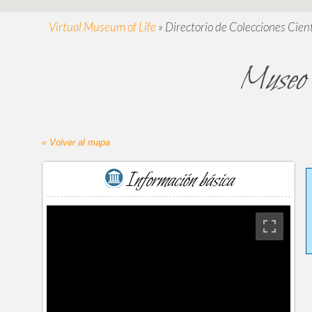
Virtual Museum of Life
»
Directorio de Colecciones Cient
Museo 
« Volver al mapa
Información básica