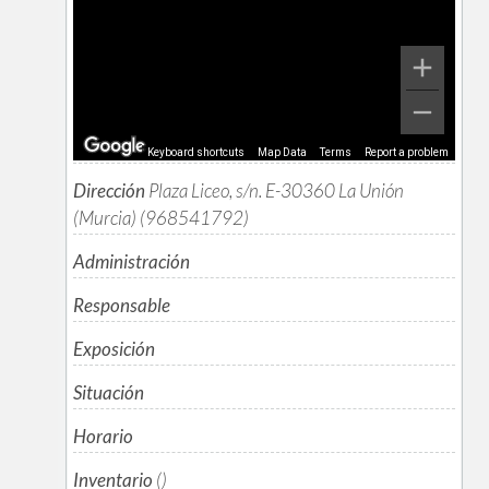
Keyboard shortcuts
Map Data
Terms
Report a problem
Dirección
Plaza Liceo, s/n. E-30360 La Unión
(Murcia) (968541792)
Administración
Responsable
Exposición
Situación
Horario
Inventario
()