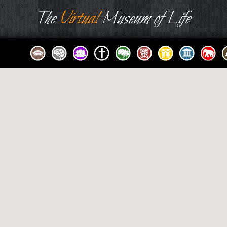
The
Virtual
Museum of Life