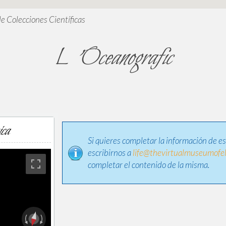
de Colecciones Científicas
L 'Oceanografic
ica
Si quieres completar la información de e
escribirnos a
life@thevirtualmuseumofel
completar el contenido de la misma.