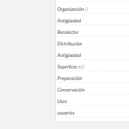
Organización
()
Antigüedad
Recolector
Distribución
Antigüedad
Superficie
m
2
Preparación
Conservación
Usos
usuarios