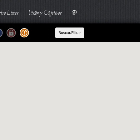
tro Linces
Visión y Objetivos
@