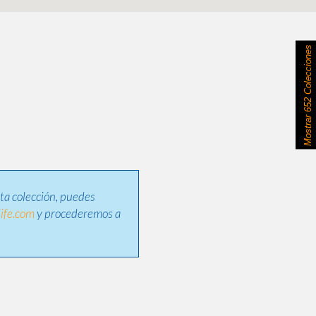
652 Colecciones
Mostrar
sta colección, puedes
ife.com
y procederemos a