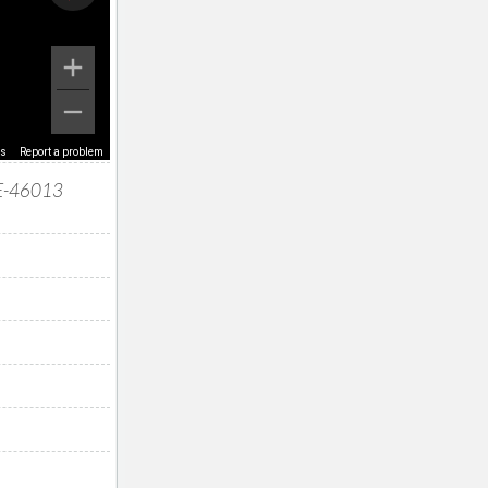
ms
Report a problem
 E-46013