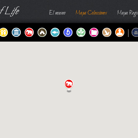
 Life
El museo
Mapa Colecciones
Mapa Regis