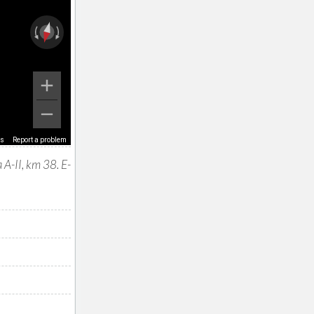
ms
Report a problem
 A-II, km 38. E-