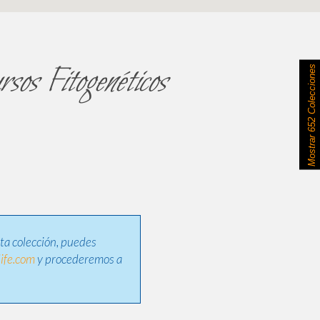
sos Fitogenéticos
652 Colecciones
Mostrar
sta colección, puedes
ife.com
y procederemos a