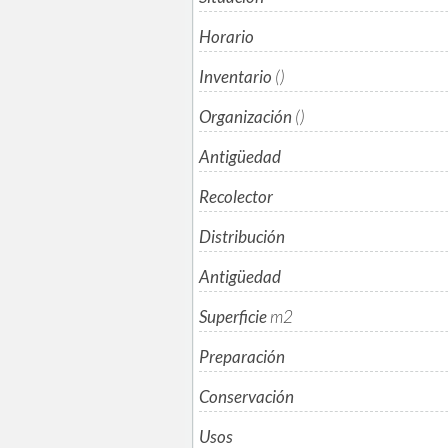
Horario
Inventario
()
Organización
()
Antigüedad
Recolector
Distribución
Antigüedad
Superficie
m
2
Preparación
Conservación
Usos