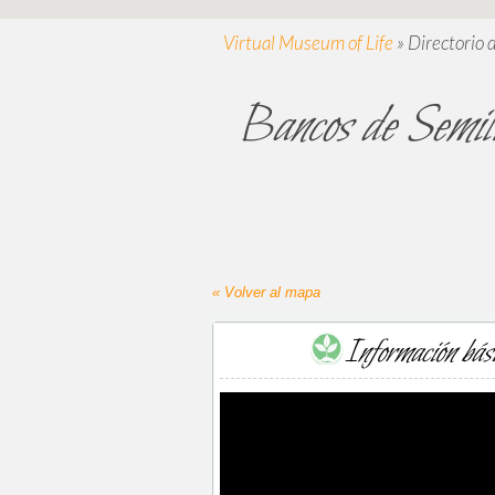
Virtual Museum of Life
»
Directorio 
Bancos de Semill
« Volver al mapa
Información bás