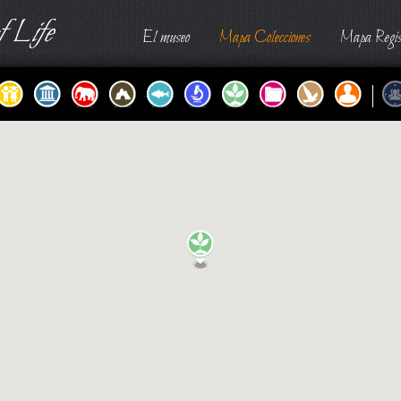
 Life
El museo
Mapa Colecciones
Mapa Regis