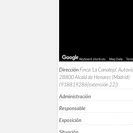
Keyboard shortcuts
Map Data
Ter
Dirección
Finca 'La Canaleja'. Autovía
28800 Alcalá de Henares (Madrid)
(918819286[extensión 22])
Administración
Responsable
Exposición
Situación