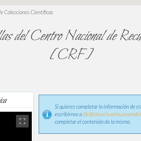
de Colecciones Científicas
as del Centro Nacional de Recur
[CRF]
ica
Si quieres completar la información de e
escribirnos a
life@thevirtualmuseumofel
completar el contenido de la misma.