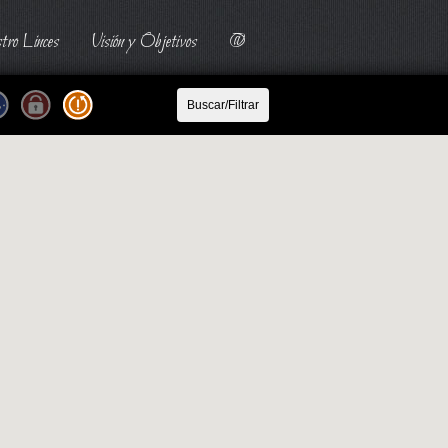
tro Linces
Visión y Objetivos
@