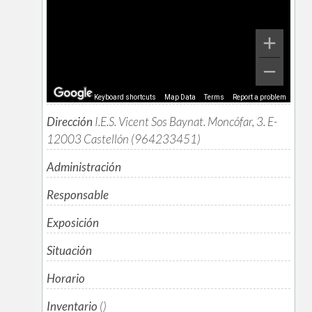
Keyboard shortcuts
Map Data
Terms
Report a problem
Dirección
I.E.S. Vicent Sos Baynat. Moncófar, 3. E-
12003 Castellón (964233451)
Administración
Responsable
Exposición
Situación
Horario
Inventario
()