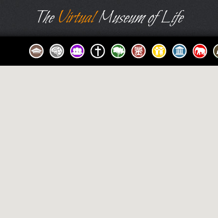
The
Virtual
Museum of Life