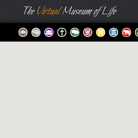
The
Virtual
Museum of Life