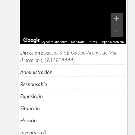
Keyboard shortcuts
Map Data
Terms
Report a problem
Dirección
Esgiesia, 39. E-08350 Arenys de Mar
(Barcelona) (937924444)
Administración
Responsable
Exposición
Situación
Horario
Inventario
()