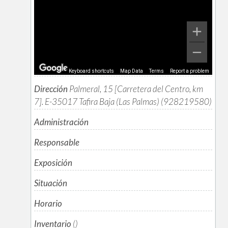
Keyboard shortcuts
Map Data
Terms
Report a problem
Dirección
Palmeral, 15 [Carretera del Centro, km
7]. E-35017 Tafira Baja (Las Palmas) (928219580)
Administración
Responsable
Exposición
Situación
Horario
Inventario
()