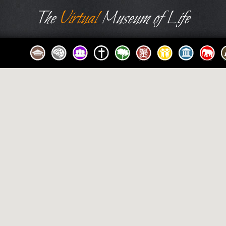
The
Virtual
Museum of Life