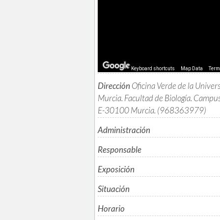
Keyboard shortcuts
Map Data
Ter
Dirección
Oficina Verde de la Univer
Murcia. Facultad de Biología. Campu
E-30100 Murcia. (968363979)
Administración
Responsable
Exposición
Situación
Horario