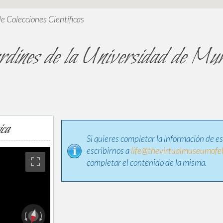
de Colecciones Científicas
rdines de la Universidad de Mur
ica
Si quieres completar la información de e
escribirnos a
life@thevirtualmuseumofel
completar el contenido de la misma.