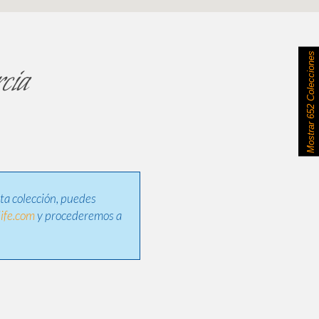
652 Colecciones
cia
Mostrar
sta colección, puedes
ife.com
y procederemos a