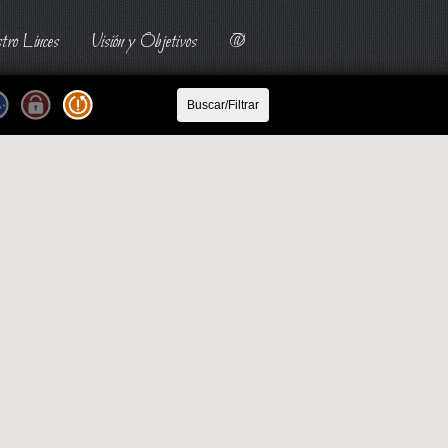
tro Linces
Visión y Objetivos
@