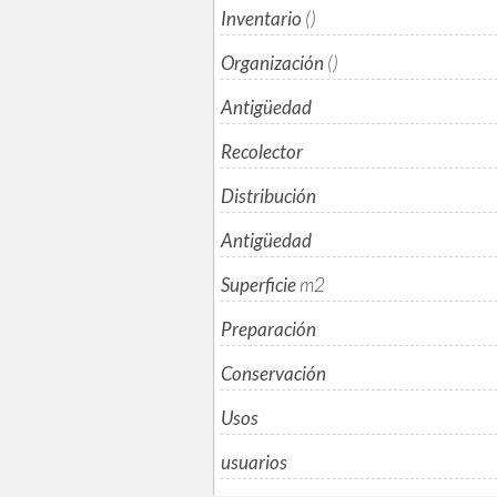
Inventario
()
Organización
()
Antigüedad
Recolector
Distribución
Antigüedad
Superficie
m
2
Preparación
Conservación
Usos
usuarios