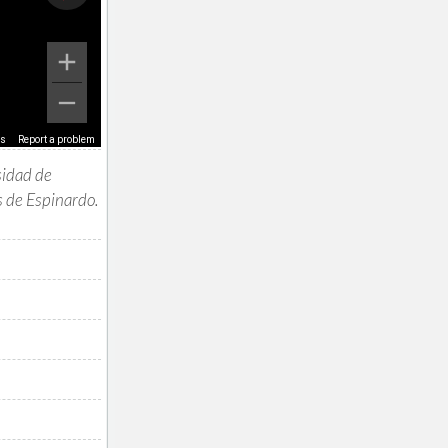
ms
Report a problem
sidad de
s de Espinardo.