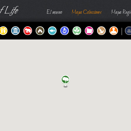
 Life
El museo
Mapa Colecciones
Mapa Regis