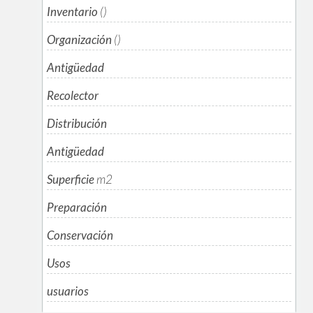
Inventario
()
Organización
()
Antigüedad
Recolector
Distribución
Antigüedad
Superficie
m
2
Preparación
Conservación
Usos
usuarios