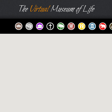
The
Virtual
Museum of Life