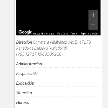
Keyboard shortcuts
Map Data
Terms
Report a problem
Dirección
Carretera Villabáñez, s/n. E- 47170
Renedo de Esgueva (Valladolid)
(983427174;983509228)
Administración
Responsable
Exposición
Situación
Horario