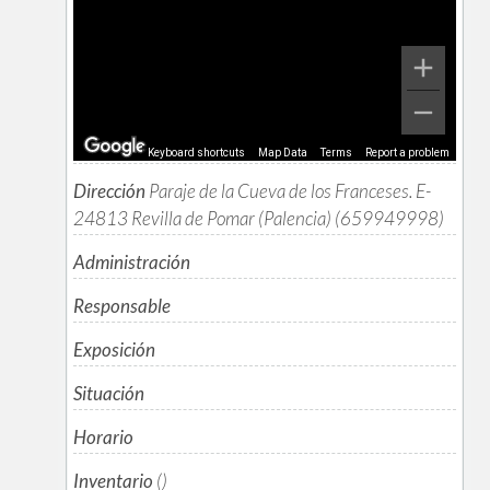
Keyboard shortcuts
Map Data
Terms
Report a problem
Dirección
Paraje de la Cueva de los Franceses. E-
24813 Revilla de Pomar (Palencia) (659949998)
Administración
Responsable
Exposición
Situación
Horario
Inventario
()