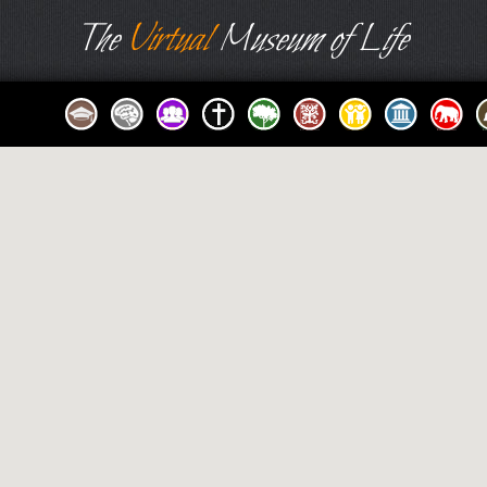
The
Virtual
Museum of Life