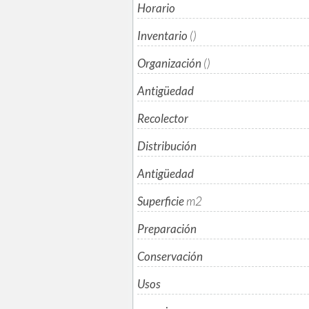
Horario
Inventario
()
Organización
()
Antigüedad
Recolector
Distribución
Antigüedad
Superficie
m
2
Preparación
Conservación
Usos