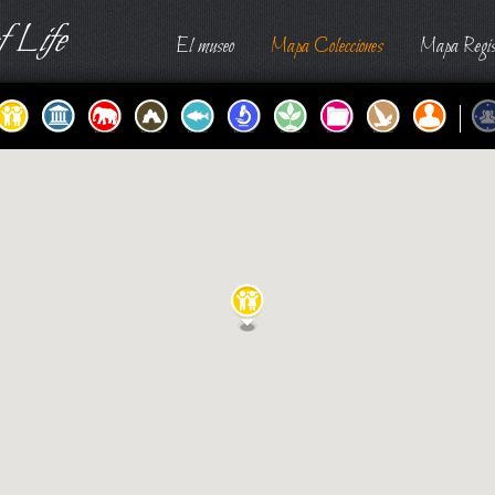
 Life
El museo
Mapa Colecciones
Mapa Regis