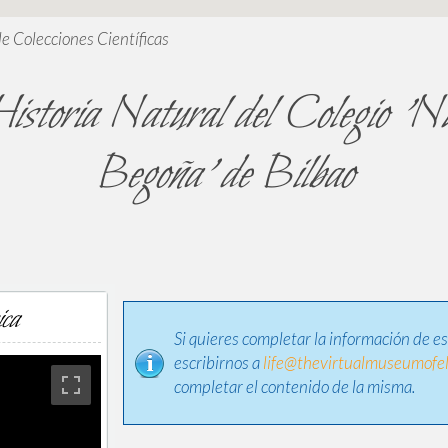
de Colecciones Científicas
Historia Natural del Colegio 'N
Begoña' de Bilbao
ica
Si quieres completar la información de e
escribirnos a
life@thevirtualmuseumofel
completar el contenido de la misma.