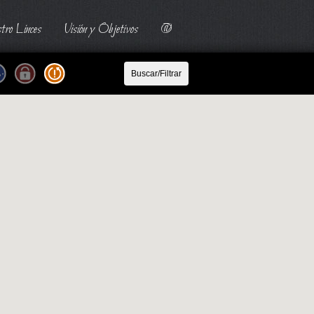
tro Linces
Visión y Objetivos
@