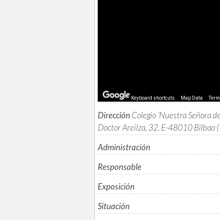
Keyboard shortcuts
Map Data
Ter
Dirección
Colegio 'Nuestra Señora de
Doctor Areilza, 32. E-48010 Bilba
Administración
Responsable
Exposición
Situación