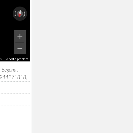
ms
Report a problem
 Begoña'.
o (944271818)