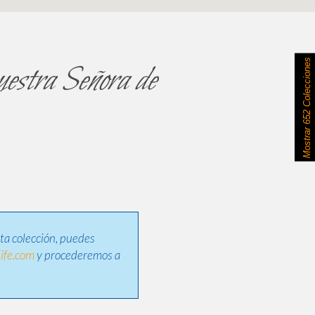
652 Colecciones
uestra Señora de
Mostrar
sta colección, puedes
ife.com
y procederemos a