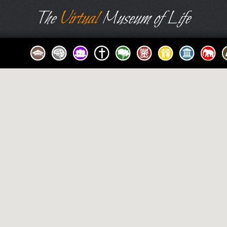
The
Virtual
Museum of Life