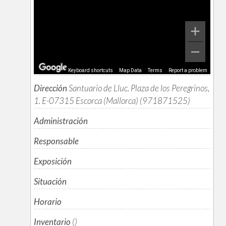
Keyboard shortcuts
Map Data
Terms
Report a problem
Dirección
Santuario de Lluc. Plaza de los Peregrinos,
1. E-07315 Escorca (Mallorca) (971871525)
Administración
Responsable
Exposición
Situación
Horario
Inventario
()