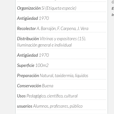
O
Organización
Sí (Etiqueta especie)
E
I
Antigüedad
1970
Recolector
A. Barrajón, F. Carpena, J. Vera
Distribución
Vitrinas y expositores (15).
Iluminación general e individual
Antigüedad
1970
Superficie
100m
2
Preparación
Natural, taxidermia, líquidos
Conservación
Buena
Usos
Pedagógico, científico, cultural
usuarios
Alumnos, profesores, público