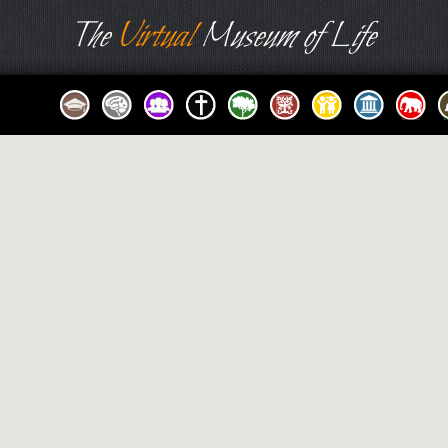
The
Virtual
Museum of Life