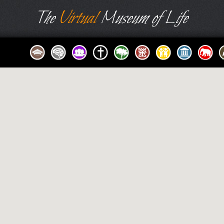
The
Virtual
Museum of Life