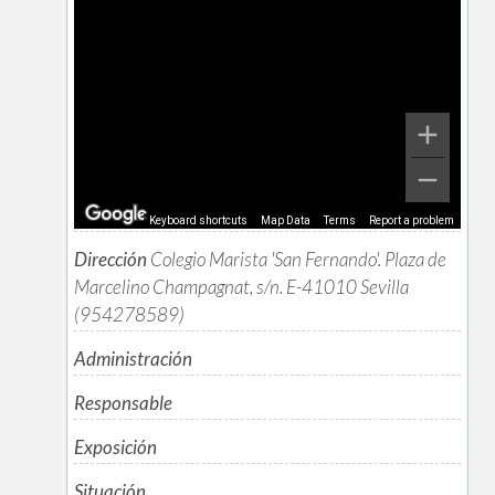
Keyboard shortcuts
Map Data
Terms
Report a problem
Dirección
Colegio Marista 'San Fernando'. Plaza de
Marcelino Champagnat, s/n. E-41010 Sevilla
(954278589)
Administración
Responsable
Exposición
Situación