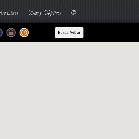
tro Linces
Visión y Objetivos
@