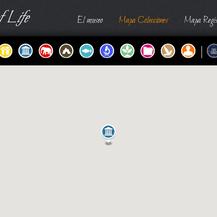
 Life
El museo
Mapa Colecciones
Mapa Regis