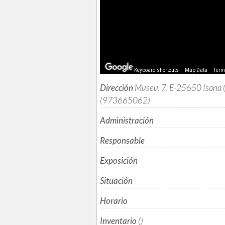
Keyboard shortcuts
Map Data
Ter
Dirección
Museu, 7. E-25650 Isona (
(973665062)
Administración
Responsable
Exposición
Situación
Horario
Inventario
()