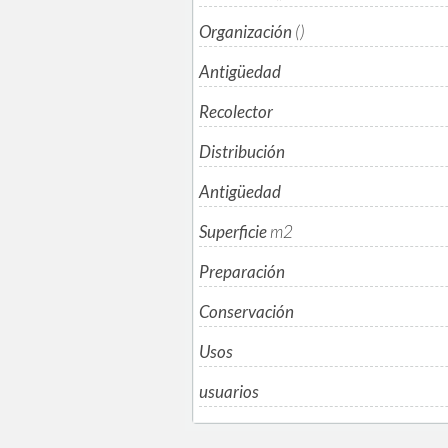
Organización
()
Antigüedad
Recolector
Distribución
Antigüedad
Superficie
m
2
Preparación
Conservación
Usos
usuarios