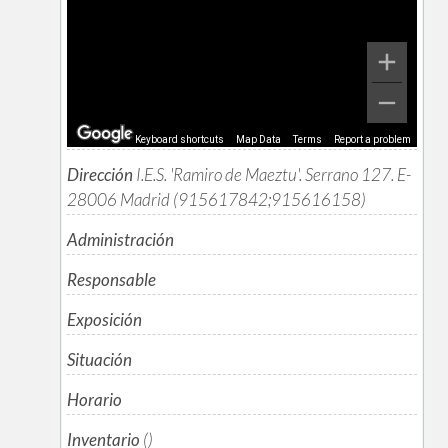
Keyboard shortcuts
Map Data
Terms
Report a problem
Dirección
I.E.S. 'Ramiro de Maeztu'. Serrano 127. E-
28006 Madrid (915617842;915616158)
Administración
Responsable
Exposición
Situación
Horario
Inventario
()