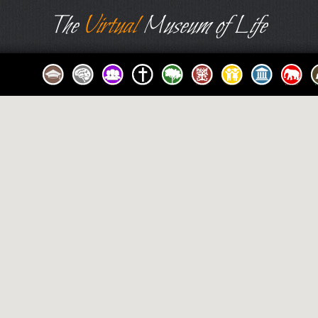
The
Virtual
Museum of Life