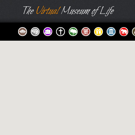
The
Virtual
Museum of Life