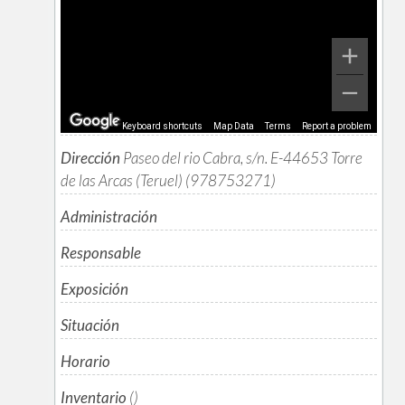
Keyboard shortcuts
Map Data
Terms
Report a problem
Dirección
Paseo del rio Cabra, s/n. E-44653 Torre
de las Arcas (Teruel) (978753271)
Administración
Responsable
Exposición
Situación
Horario
Inventario
()