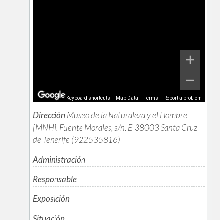
Keyboard shortcuts
Map Data
Terms
Report a problem
Dirección
Museo de la Naturaleza y el Hombre
[MNH]. Fuente Morales, s/n. E-38003 Santa Cruz
de Tenerife (922535816)
Administración
Responsable
Exposición
Situación