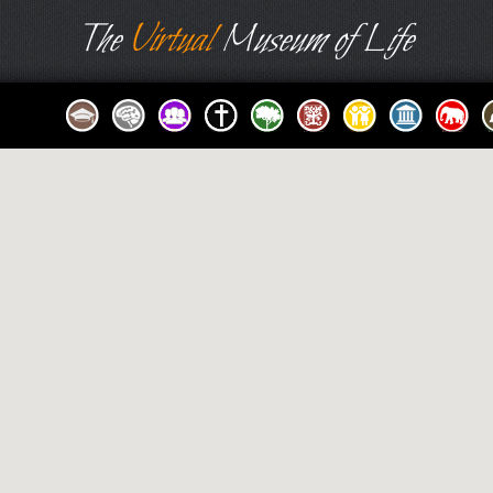
The
Virtual
Museum of Life