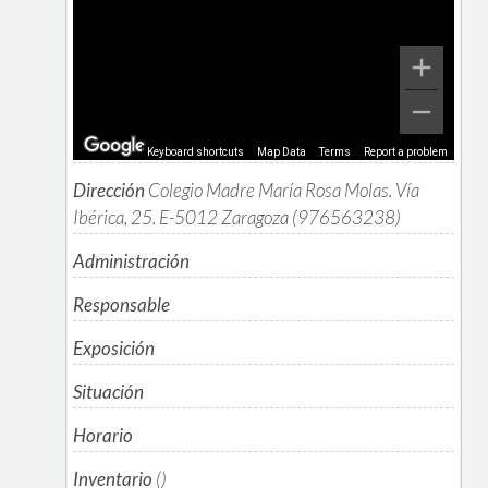
Keyboard shortcuts
Map Data
Terms
Report a problem
Dirección
Colegio Madre María Rosa Molas. Vía
Ibérica, 25. E-5012 Zaragoza (976563238)
Administración
Responsable
Exposición
Situación
Horario
Inventario
()