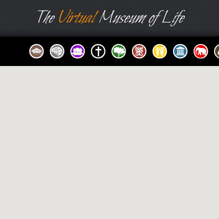
The
Virtual
Museum of Life