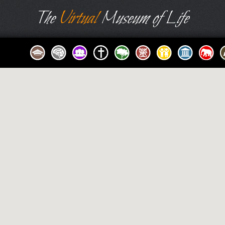
The
Virtual
Museum of Life