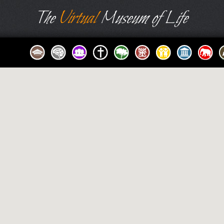
The
Virtual
Museum of Life