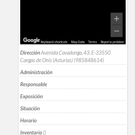
Keyboard shortcuts
Map Data
Terms
Report a problem
Dirección
Avenida Covadonga, 43. E-33550
Cangas de Onís (Asturias) (985848614)
Administración
Responsable
Exposición
Situación
Horario
Inventario
()