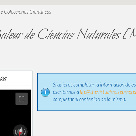
de Colecciones Científicas
alear de Ciencias Naturale
ica
Si quieres completar la información de e
escribirnos a
life@thevirtualmuseumofel
completar el contenido de la misma.