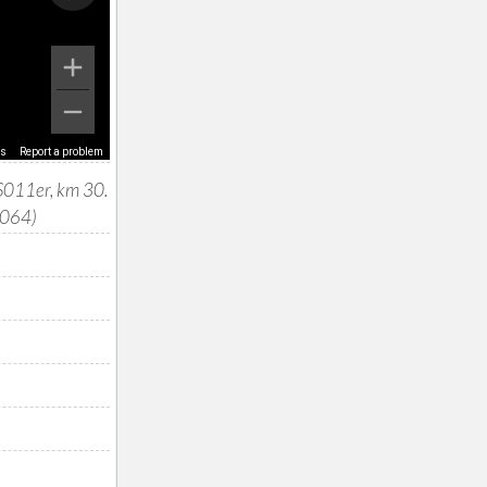
ms
Report a problem
 S011er, km 30.
4064)