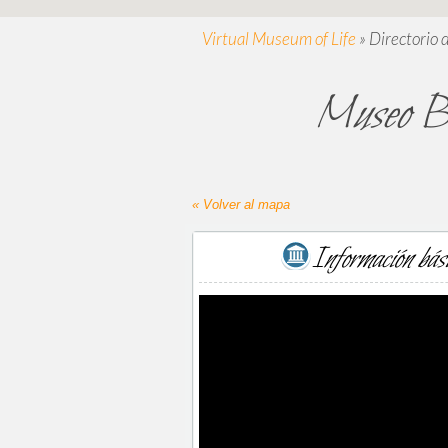
Virtual Museum of Life
»
Directorio 
Museo B
« Volver al mapa
Información bás