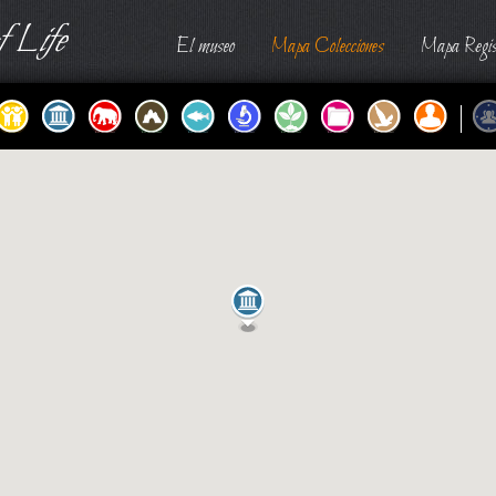
 Life
El museo
Mapa Colecciones
Mapa Regis