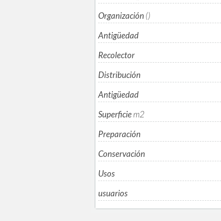
Organización
()
Antigüedad
Recolector
Distribución
Antigüedad
Superficie
m
2
Preparación
Conservación
Usos
usuarios