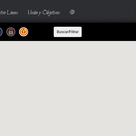
tro Linces
Visión y Objetivos
@