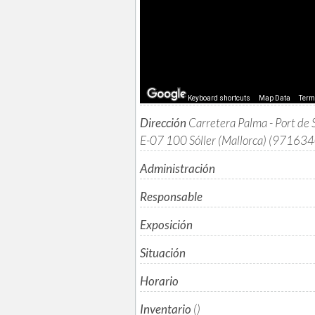
Keyboard shortcuts
Map Data
Ter
Dirección
Carretera Palma - Port de
E-07 100 Sóller (Mallorca) (97163
Administración
Responsable
Exposición
Situación
Horario
Inventario
()