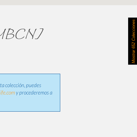
652 Colecciones
s [MBCN]
Mostrar
sta colección, puedes
ife.com
y procederemos a